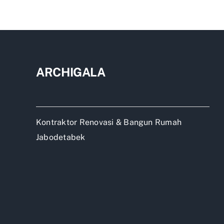
kos
2
lant
10
kam
ARCHIGALA
Kontraktor Renovasi & Bangun Rumah
Jabodetabek