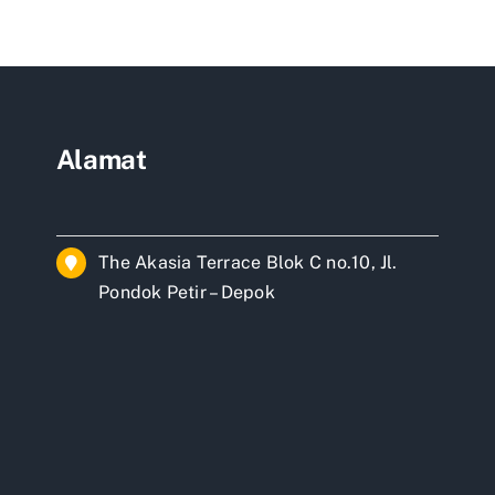
ai
ar
Alamat
The Akasia Terrace Blok C no.10, Jl.
Pondok Petir – Depok