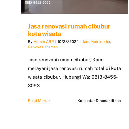
Jasa renovasi rumah cibubur
kota wisata
By
Admin ABP
|
10/28/2024
|
Jasa Kontraktor
,
Renovasi Rumah
Jasa renovasi rumah cibubur, Kami
melayani jasa renovasi rumah total di kota
wisata cibubur, Hubungi Wa: 0813-8455-
3093
pad
Read More
Komentar Dinonaktifkan
Jasa
reno
rum
cibu