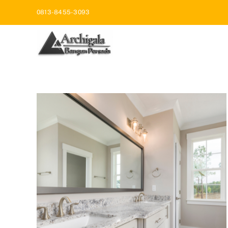
Skip
0813-8455-3093
to
content