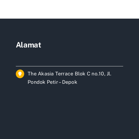
ah
ayoran
rta
Alamat
The Akasia Terrace Blok C no.10, Jl.
Pondok Petir – Depok