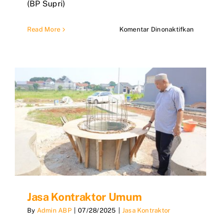
(BP Supri)
pada
Read More
Komentar Dinonaktifkan
Jasa
Kontrakt
Bangun
Terperca
Jabodet
Jasa Kontraktor Umum
By
Admin ABP
|
07/28/2025
|
Jasa Kontraktor