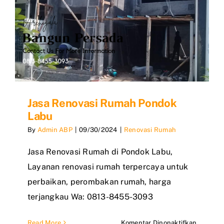
Jasa Renovasi Rumah Pondok
Labu
By
Admin ABP
|
09/30/2024
|
Renovasi Rumah
Jasa Renovasi Rumah di Pondok Labu,
Layanan renovasi rumah terpercaya untuk
perbaikan, perombakan rumah, harga
terjangkau Wa: 0813-8455-3093
pada
Read More
Komentar Dinonaktifkan