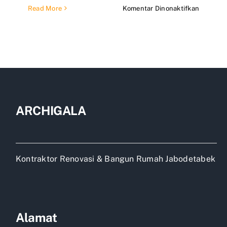
pada
Read More
Komentar Dinonaktifkan
Kontrakt
rumah
dan
perumah
di
Bandun
ARCHIGALA
Kontraktor Renovasi & Bangun Rumah Jabodetabek
Alamat