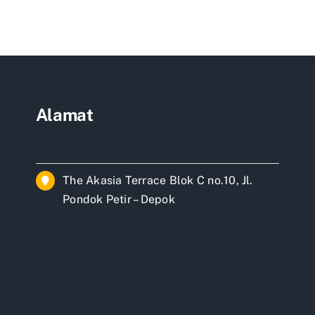
truksi
murah
detabek
Alamat
The Akasia Terrace Blok C no.10, Jl.
Pondok Petir – Depok