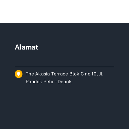
raktor
ah
rta
tan
Alamat
The Akasia Terrace Blok C no.10, Jl.
Pondok Petir – Depok