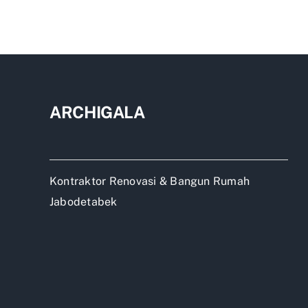
bor
reno
rum
2
lant
ARCHIGALA
Kontraktor Renovasi & Bangun Rumah
Jabodetabek