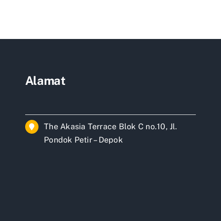
ongan
vasi
ah
ai
Alamat
The Akasia Terrace Blok C no.10, Jl.
Pondok Petir – Depok