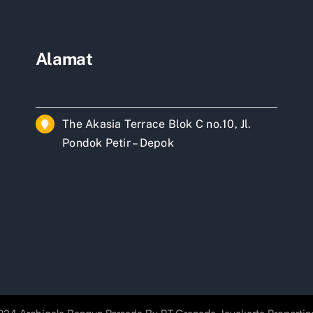
ah
rta
tan
Alamat
The Akasia Terrace Blok C no.10, Jl.
Pondok Petir – Depok