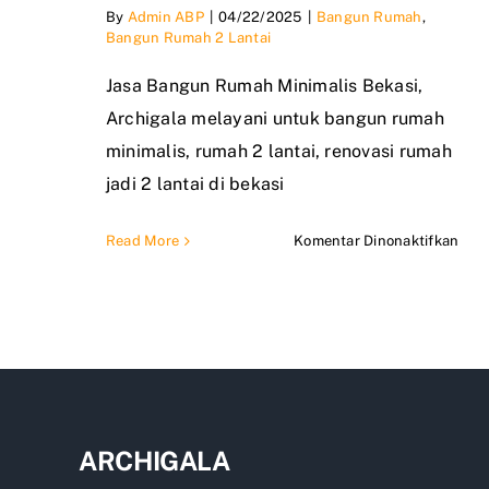
By
Admin ABP
|
04/22/2025
|
Bangun Rumah
,
Bangun Rumah 2 Lantai
Jasa Bangun Rumah Minimalis Bekasi,
Archigala melayani untuk bangun rumah
minimalis, rumah 2 lantai, renovasi rumah
jadi 2 lantai di bekasi
pad
Read More
Komentar Dinonaktifkan
Jasa
Ban
Rum
Mini
Beka
ARCHIGALA