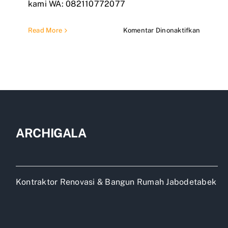
kami WA: 082110772077
pada
Read More
Komentar Dinonaktifkan
Jasa
Renovas
Rumah
Murah
di
Bekasi
ARCHIGALA
Kontraktor Renovasi & Bangun Rumah Jabodetabek