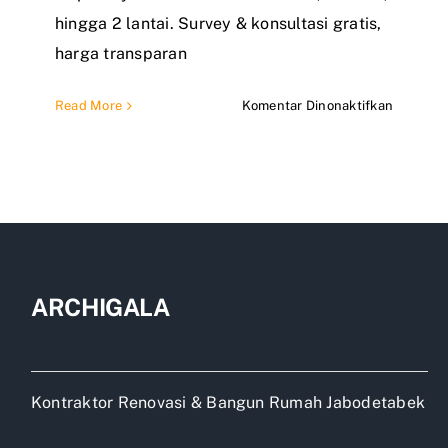
hingga 2 lantai. Survey & konsultasi gratis,
harga transparan
pada
Read More
Komentar Dinonaktifkan
Jasa
Bangun
Rumah
Jakarta
Profesio
&
Bergaran
ARCHIGALA
Kontraktor Renovasi & Bangun Rumah Jabodetabek