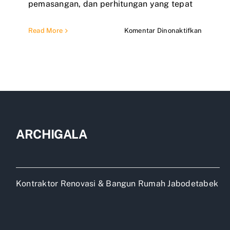
pemasangan, dan perhitungan yang tepat
pada
Read More
Komentar Dinonaktifkan
Jarak
reng
baja
ringan
atap
galvalu
ARCHIGALA
Kontraktor Renovasi & Bangun Rumah Jabodetabek