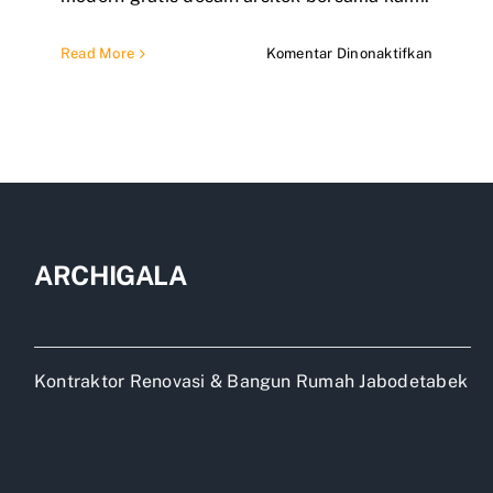
pada
Read More
Komentar Dinonaktifkan
Desain
Rumah
2
Lantai
Minimali
Modern
Elegan
ARCHIGALA
Kontraktor Renovasi & Bangun Rumah Jabodetabek