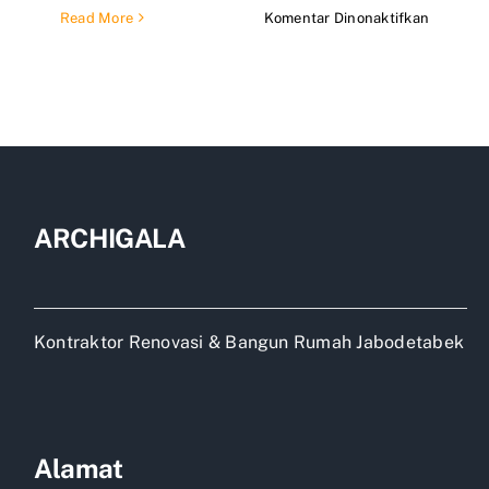
pada
Read More
Komentar Dinonaktifkan
Harga
borong
bangun
rumah
per
meter
ARCHIGALA
Kontraktor Renovasi & Bangun Rumah Jabodetabek
Alamat