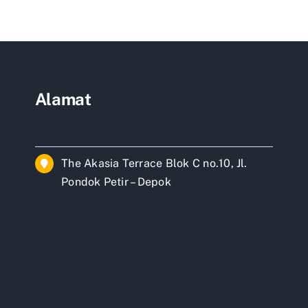
si
Rumah
Murah
di
Bekasi
Alamat
The Akasia Terrace Blok C no.10, Jl.
Pondok Petir – Depok