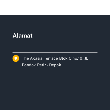
g
us
k
Alamat
The Akasia Terrace Blok C no.10, Jl.
Pondok Petir – Depok