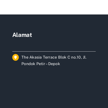
esional
ok
Alamat
The Akasia Terrace Blok C no.10, Jl.
Pondok Petir – Depok