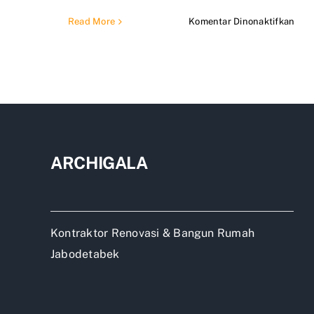
pad
Read More
Komentar Dinonaktifkan
Ban
Rum
Mini
Mur
Ban
ARCHIGALA
Kontraktor Renovasi & Bangun Rumah
Jabodetabek