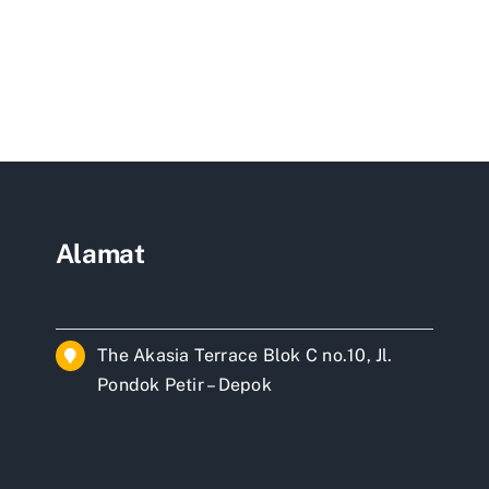
a
gun
ah
malis
ah
dung
Alamat
The Akasia Terrace Blok C no.10, Jl.
Pondok Petir – Depok