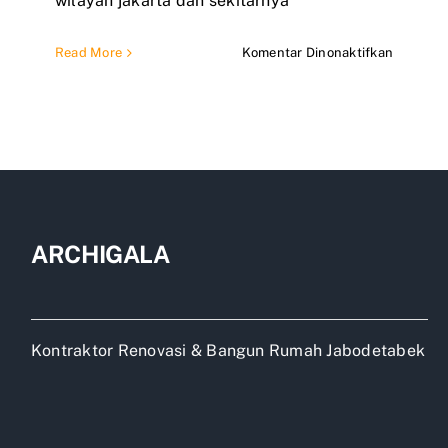
wilayah jakarta dan sekitarnya
pada
Read More
Komentar Dinonaktifkan
Bangun
Rumah
Murah
50
Jutaan
ARCHIGALA
Kontraktor Renovasi & Bangun Rumah Jabodetabek