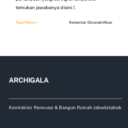
temukan jawabanya disini !.
pada
Read More
Komentar Dinonaktifkan
Apakah
rumah
subsidi
bisa
dijual
lagi
ARCHIGALA
Kontraktor Renovasi & Bangun Rumah Jabodetabek