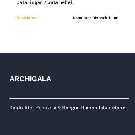
bata ringan / bata hebel.
pada
Read More
Komentar Dinonaktifkan
Apakah
hebel
kuat
untuk
rumah
tingkat?
ARCHIGALA
Kontraktor Renovasi & Bangun Rumah Jabodetabek