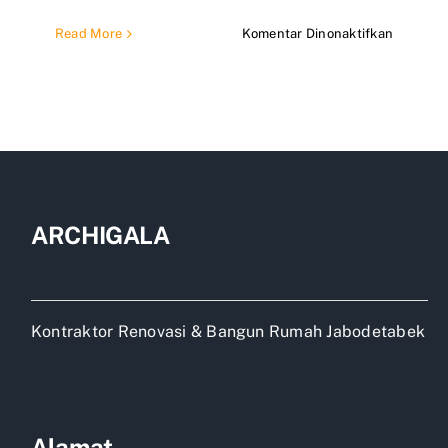
pada
Read More
Komentar Dinonaktifkan
8×12
Berapa
meter
persegi
ARCHIGALA
Kontraktor Renovasi & Bangun Rumah Jabodetabek
Alamat