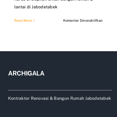
lantai di Jabodetabek
pada
Read More
Komentar Dinonaktifkan
Estimasi
biaya
bangun
rumah
2
lantai
ukuran
6×10
ARCHIGALA
Jabodet
Kontraktor Renovasi & Bangun Rumah Jabodetabek